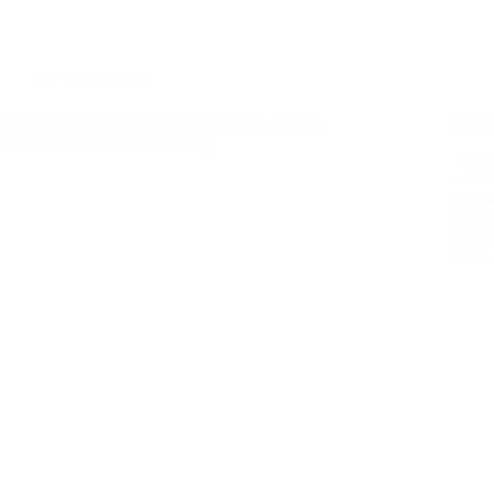
Lo más reciente
Práctica de Yoga Tibetano de la Salud Lu Jong,
Obstác
método y linaje Tulku Lobsang.
. La s
conta
hacia 
como 
y mani
lo que