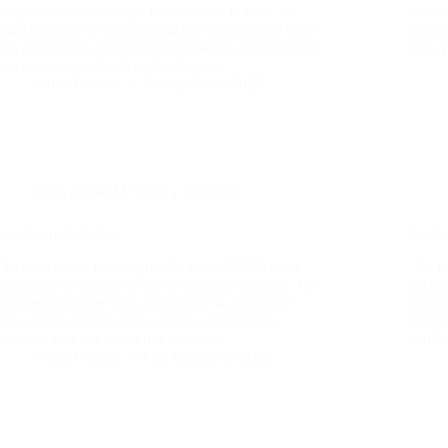
todas las decisiones que tomamos en la vida, da
renunc
igual el grado de importancia que tengan, con cada
pensa
una de nuestras experiencias tomamos una decisión
pura 
que no siempre implica el no hacer…
Nuria Gomar
23 de julio de 2023
Blog de NGM Salud y Bienestar
Canales principales.
La Paz
. Existen como término medio unos 72.000 tipos
. La p
diferentes de canales (Tsa) en nuestros cuerpos. Un
necesi
canal es cualquier cosa a través de la cual fluye
que re
algo, como sangre, linfa, viento o conciencia.
genera
Están en una red como una telaraña…
confli
Nuria Gomar
4 de febrero de 2023