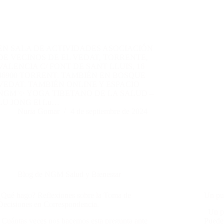
EN SALA DE ACTIVIDADES ASOCIACIÓN
DE VECINOS DE EL VEDAT, TORRENTE,
VALENCIA C/ FONT DE SANT LLUIS, 16
46900 TORRENT. TAMBIÉN EN BOSQUE
VEDAT. TAMBIÉN ONLINE Y ESPACIO
NGM ✨ YOGA TIBETANO DE LA SALUD –
LU JONG El Lu…
Nuria Gomar
4 de septiembre de 2024
Blog de NGM Salud y Bienestar
¿Qué hago? Reflexiones sobre la Toma de
Un pun
Decisiones en Correspondencia.
. Un p
. Cuántas veces nos hacemos esta pregunta ante
Puede 