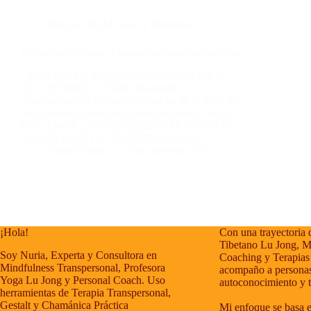
Blog de NGM Salud y Bienestar
Enfoca en el Nuevo Mundo en el que quieres vivir.
. ENFOCA EN EL NUEVO MUNDO EN EL
QUE QUIERES VIVIR, Honrando,
Agradeciendo y Soltando lo que ya no te sirve del
viejo mundo que se está Transformando Contigo.
PAZ AMOR LUZ CONSCIENCIA UNIDAD
SALUD GOZO ALEGRÍA Esto te hará…
Nuria Gomar
13 de enero de 2022
¡Hola!
Con una trayectoria 
Tibetano Lu Jong, M
Soy Nuria, Experta y Consultora en
Coaching y Terapias
Mindfulness Transpersonal, Profesora
acompaño a personas
Yoga Lu Jong y Personal Coach. Uso
autoconocimiento y 
herramientas de Terapia Transpersonal,
Gestalt y Chamánica Práctica
Mi enfoque se basa e