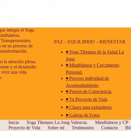
meditación y es importante practicarla bien. Así
como nuestra vida tiene más momentos comunes
que grandes momentos., Nuestra mente tiene más
pensamientos falsos que verdaderos, y más
pensamientos que nos hacen sentir…
Nuria Gomar
26 de marzo de 2021
que integra el Yoga
indfulness,
 Transpersonales,
PAZ – EQUILIBRIO – BIENESTAR
 en su proceso de
transformación.
◾ Yoga Tibetano de la Salud Lu
Jong
n la atención plena,
◾ Mindfulness y Crecimiento
ente y el desarrollo
 vivir una vida
Personal.
o.
◾ Proceso individual de
Acompañamiento
◾ Paseos de Consciencia.
◾ Tu Proyecto de Vida
◾ Clases para extranjeros
◾ Galeria de Fotos
Inicio
Yoga Tibetano Lu Jong Valencia.
Mindfulness y CP
Proyecto de Vida
Sobre mí
Testimonios
Contacto
Bl