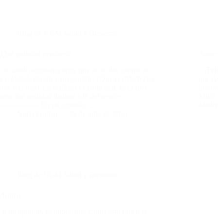
Blog de NGM Salud y Bienestar
¿Qué realidad percibes?
Amor 
. «Cuando alguien te diga que no te das cuenta de
.¡Feli
la realidad, míralo y pregúntale, ¿Qué realidad?¿La
que A
tuya o la mía? La realidad es particular, cada uno
Incon
tiene una realidad distinta a la del resto.»
Mito: 
—————- En mi opinión,…
Madre
Nuria Gomar
25 de julio de 2023
Blog de NGM Salud y Bienestar
Meditar
En mi opinión, es importante comprender bien la