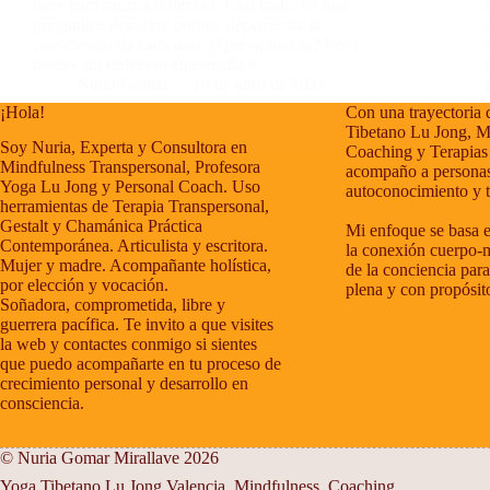
hace para sacar a reflexión. Casi nada. Es una
pregunta a devolver porque depende de la
consciencia de cada uno. ¿Qué opinas tú? Pero
bueno, mi reflexión en este día y…
Nuria Gomar
18 de abril de 2021
¡Hola!
Con una trayectoria 
Tibetano Lu Jong, M
Soy Nuria, Experta y Consultora en
Coaching y Terapias
Mindfulness Transpersonal, Profesora
acompaño a personas
Yoga Lu Jong y Personal Coach. Uso
autoconocimiento y 
herramientas de Terapia Transpersonal,
Gestalt y Chamánica Práctica
Mi enfoque se basa e
Contemporánea. Articulista y escritora.
la conexión cuerpo-m
Mujer y madre. Acompañante holística,
de la conciencia para
por elección y vocación.
plena y con propósit
Soñadora, comprometida, libre y
guerrera pacífica. Te invito a que visites
la web y contactes conmigo si sientes
que puedo acompañarte en tu proceso de
crecimiento personal y desarrollo en
consciencia.
© Nuria Gomar Mirallave 2026
Yoga Tibetano Lu Jong Valencia. Mindfulness. Coaching