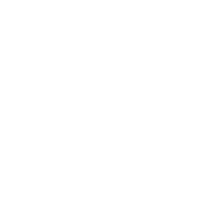
Blog de NGM Salud y Bienestar
Incondicional de Madre
z día de la Madre! Feliz día a la mía!! A la
mo mucho y doy gracias por ese Amor
dicional! «El Amor Incondicional NO es un
Lo puedes observar todos los días en las
s. «…
Nuria Gomar
2 de mayo de 2021