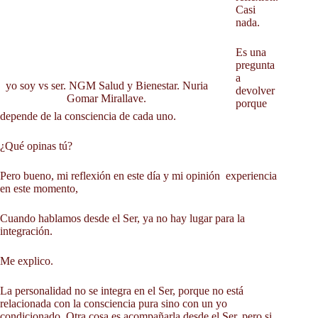
Contacto
Casi
Blog
nada.
Fotos
Es una
pregunta
a
yo soy vs ser. NGM Salud y Bienestar. Nuria
devolver
Gomar Mirallave.
porque
depende de la consciencia de cada uno.
¿Qué opinas tú?
Pero bueno, mi reflexión en este día y mi opinión experiencia
en este momento,
Cuando hablamos desde el Ser, ya no hay lugar para la
integración.
Me explico.
La personalidad no se integra en el Ser, porque no está
relacionada con la consciencia pura sino con un yo
condicionado. Otra cosa es acompañarla desde el Ser, pero si