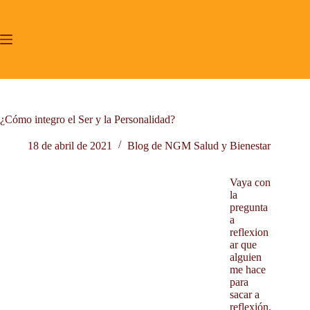
Saltar
al
contenido
¿Cómo integro el Ser y la Personalidad?
18 de abril de 2021
Blog de NGM Salud y Bienestar
Inicio
Vaya con
la
Yoga Tibetano Lu Jong Valencia.
pregunta
Mindfulness y CP
a
reflexion
Acompañamiento terapéutico.
ar que
Proyecto de Vida
alguien
me hace
Sobre mí
para
Testimonios
sacar a
reflexión.