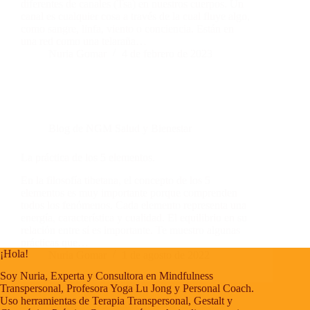
Contacto
diferentes de canales (Tsa) en nuestros cuerpos. Un
canal es cualquier cosa a través de la cual fluye algo,
Blog
como sangre, linfa, viento o conciencia. Están en
Fotos
una red como una telaraña…
Nuria Gomar
4 de febrero de 2023
Blog de NGM Salud y Bienestar
La práctica de los 5 elementos.
En la filosofía tibetana, el concepto de los 5
elementos es muy importante porque comprenden
todos los fenómenos. Cada elemento representa una
energía, característica y cualidad. El equilibrio en su
relación entre sí es importante. Te muestro algunas
prácticas que…
¡Hola!
Nuria Gomar
1 de agosto de 2022
Soy Nuria, Experta y Consultora en Mindfulness
Transpersonal, Profesora Yoga Lu Jong y Personal Coach.
Uso herramientas de Terapia Transpersonal, Gestalt y