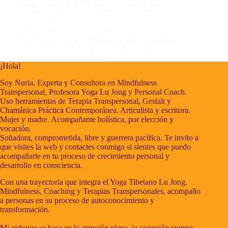
Contacto
Estudio realizado por, *Milagros Sanz Iborra*
Terapeuta Gestalt y Transpersonal – infantil,
Blog
adolescentes y terapia de pareja-. Especialista en
Fotos
patrones de comportamiento y mitología clásica;
Ecología Emocional y Comunicación No Violenta -
CNV- Aportación al Estudio. CHARLANDO
CON SARA Un ejemplo…
¡Hola!
Nuria Gomar
14 de abril de 2021
Soy Nuria, Experta y Consultora en Mindfulness
Transpersonal, Profesora Yoga Lu Jong y Personal Coach.
Uso herramientas de Terapia Transpersonal, Gestalt y
Chamánica Práctica Contemporánea. Articulista y escritora.
Mujer y madre. Acompañante holística, por elección y
vocación.
Soñadora, comprometida, libre y guerrera pacífica. Te invito a
que visites la web y contactes conmigo si sientes que puedo
acompañarte en tu proceso de crecimiento personal y
desarrollo en consciencia.
Con una trayectoria que integra el Yoga Tibetano Lu Jong,
Mindfulness, Coaching y Terapias Transpersonales, acompaño
a personas en su proceso de autoconocimiento y
transformación.
Mi enfoque se basa en la atención plena, la conexión cuerpo-