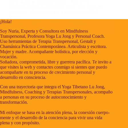
Contacto
fuera, la paz se encuentra dentro. Una de las
preguntas que me habéis hecho llegar para compartir
Blog
opinión es, ¿Cómo tener paz y cómo transmitirla?
Fotos
Voy a…
¡Hola!
Nuria Gomar
11 de abril de 2021
Soy Nuria, Experta y Consultora en Mindfulness
Transpersonal, Profesora Yoga Lu Jong y Personal Coach.
Uso herramientas de Terapia Transpersonal, Gestalt y
Chamánica Práctica Contemporánea. Articulista y escritora.
Mujer y madre. Acompañante holística, por elección y
vocación.
Soñadora, comprometida, libre y guerrera pacífica. Te invito a
que visites la web y contactes conmigo si sientes que puedo
acompañarte en tu proceso de crecimiento personal y
desarrollo en consciencia.
Con una trayectoria que integra el Yoga Tibetano Lu Jong,
Mindfulness, Coaching y Terapias Transpersonales, acompaño
a personas en su proceso de autoconocimiento y
transformación.
Mi enfoque se basa en la atención plena, la conexión cuerpo-
mente y el desarrollo de la conciencia para vivir una vida
plena y con propósito.