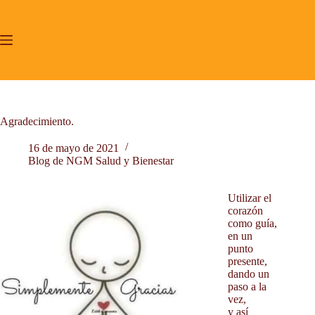
Saltar
al
contenido
Agradecimiento.
16 de mayo de 2021
Blog de NGM Salud y Bienestar
Inicio
Utilizar el
Yoga Tibetano Lu Jong Valencia.
corazón
Mindfulness y CP
como guía,
en un
Acompañamiento terapéutico.
punto
Proyecto de Vida
presente,
dando un
Sobre mí
paso a la
Testimonios
vez,
y así