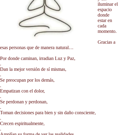
Contacto
iluminar el
Blog
espacio
donde
Fotos
estar en
cada
momento.
Gracias a
esas personas que de manera natural…
Por donde caminan, irradian Luz y Paz,
.
Dan la mejor versión de sí mismas,
.
Se preocupan por los demás,
.
Empatizan con el dolor,
.
Se perdonan y perdonan,
.
Toman decisiones para bien y sin daño consciente,
.
Crecen espiritualmente,
.
Amplían su forma de ver las realidades,