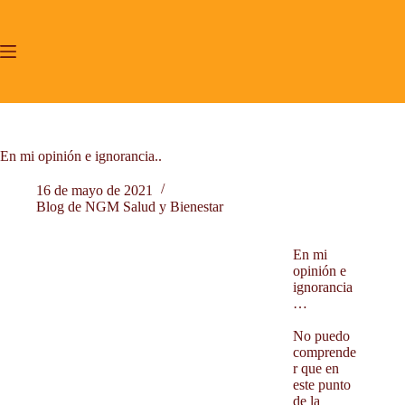
Saltar
al
contenido
En mi opinión e ignorancia..
16 de mayo de 2021
Blog de NGM Salud y Bienestar
Inicio
En mi
Yoga Tibetano Lu Jong Valencia.
opinión e
Mindfulness y CP
ignorancia
…
Acompañamiento terapéutico.
Proyecto de Vida
No puedo
comprende
Sobre mí
r que en
Testimonios
este punto
de la