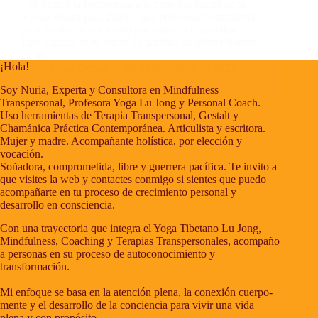
Contacto
. Te damos la bienvenida a la creación inicial de tu
Vision Board para 2024 – una poderosa herramienta
Blog
para inspirar y dar forma preliminar a tu realidad.
Fotos
Este espacio es tu punto de partida, un primer boceto
de un…
¡Hola!
Nuria Gomar
29 de diciembre de 2023
Soy Nuria, Experta y Consultora en Mindfulness
Transpersonal, Profesora Yoga Lu Jong y Personal Coach.
Uso herramientas de Terapia Transpersonal, Gestalt y
Chamánica Práctica Contemporánea. Articulista y escritora.
Mujer y madre. Acompañante holística, por elección y
vocación.
Soñadora, comprometida, libre y guerrera pacífica. Te invito a
que visites la web y contactes conmigo si sientes que puedo
acompañarte en tu proceso de crecimiento personal y
desarrollo en consciencia.
Con una trayectoria que integra el Yoga Tibetano Lu Jong,
Mindfulness, Coaching y Terapias Transpersonales, acompaño
a personas en su proceso de autoconocimiento y
transformación.
Mi enfoque se basa en la atención plena, la conexión cuerpo-
mente y el desarrollo de la conciencia para vivir una vida
plena y con propósito.