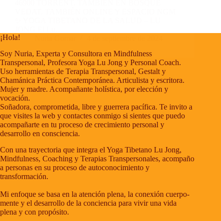
46900 TORRENT. TAMBIÉN EN BOSQUE
VEDAT. TAMBIÉN ONLINE Y ESPACIO NGM
✨ YOGA TIBETANO DE LA SALUD – LU
JONG El Lu…
¡Hola!
Nuria Gomar
4 de septiembre de 2024
Soy Nuria, Experta y Consultora en Mindfulness
Transpersonal, Profesora Yoga Lu Jong y Personal Coach.
Uso herramientas de Terapia Transpersonal, Gestalt y
Chamánica Práctica Contemporánea. Articulista y escritora.
Mujer y madre. Acompañante holística, por elección y
vocación.
Soñadora, comprometida, libre y guerrera pacífica. Te invito a
que visites la web y contactes conmigo si sientes que puedo
acompañarte en tu proceso de crecimiento personal y
desarrollo en consciencia.
Con una trayectoria que integra el Yoga Tibetano Lu Jong,
Mindfulness, Coaching y Terapias Transpersonales, acompaño
a personas en su proceso de autoconocimiento y
transformación.
Mi enfoque se basa en la atención plena, la conexión cuerpo-
mente y el desarrollo de la conciencia para vivir una vida
plena y con propósito.