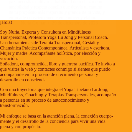
paz, necesitas cultivar la habilidad de rechazar con
amabilidad y respeto aquello que desvía tu camino
de tu propósito más inspirado y grande de tu vida, y
enfocarte conscientemente en conocer y elaborar…
¡Hola!
Nuria Gomar
29 de diciembre de 2023
Soy Nuria, Experta y Consultora en Mindfulness
Transpersonal, Profesora Yoga Lu Jong y Personal Coach.
Uso herramientas de Terapia Transpersonal, Gestalt y
Chamánica Práctica Contemporánea. Articulista y escritora.
Mujer y madre. Acompañante holística, por elección y
vocación.
Soñadora, comprometida, libre y guerrera pacífica. Te invito a
que visites la web y contactes conmigo si sientes que puedo
acompañarte en tu proceso de crecimiento personal y
desarrollo en consciencia.
Con una trayectoria que integra el Yoga Tibetano Lu Jong,
Mindfulness, Coaching y Terapias Transpersonales, acompaño
a personas en su proceso de autoconocimiento y
transformación.
Mi enfoque se basa en la atención plena, la conexión cuerpo-
mente y el desarrollo de la conciencia para vivir una vida
plena y con propósito.