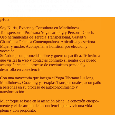
46900 TORRENT. TAMBIÉN EN BOSQUE
VEDAT. TAMBIÉN ONLINE Y ESPACIO NGM
✨ YOGA TIBETANO DE LA SALUD – LU
JONG El Lu…
¡Hola!
Nuria Gomar
4 de septiembre de 2024
Soy Nuria, Experta y Consultora en Mindfulness
Transpersonal, Profesora Yoga Lu Jong y Personal Coach.
Uso herramientas de Terapia Transpersonal, Gestalt y
Chamánica Práctica Contemporánea. Articulista y escritora.
Mujer y madre. Acompañante holística, por elección y
vocación.
Soñadora, comprometida, libre y guerrera pacífica. Te invito a
que visites la web y contactes conmigo si sientes que puedo
acompañarte en tu proceso de crecimiento personal y
desarrollo en consciencia.
Con una trayectoria que integra el Yoga Tibetano Lu Jong,
Mindfulness, Coaching y Terapias Transpersonales, acompaño
a personas en su proceso de autoconocimiento y
transformación.
Mi enfoque se basa en la atención plena, la conexión cuerpo-
mente y el desarrollo de la conciencia para vivir una vida
plena y con propósito.