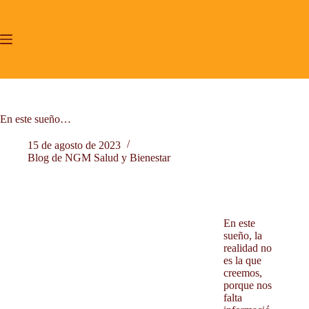
Saltar
al
contenido
En este sueño…
15 de agosto de 2023
Blog de NGM Salud y Bienestar
Inicio
.
Yoga Tibetano Lu Jong Valencia.
Mindfulness y CP
En este
Acompañamiento terapéutico.
sueño, la
realidad no
Proyecto de Vida
es la que
Sobre mí
creemos,
porque nos
Testimonios
falta