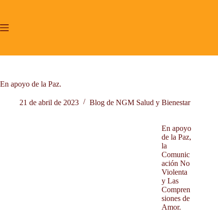
Saltar
al
contenido
En apoyo de la Paz.
21 de abril de 2023
Blog de NGM Salud y Bienestar
Inicio
En apoyo
de la Paz,
Yoga Tibetano Lu Jong Valencia.
la
Mindfulness y CP
Comunic
ación No
Acompañamiento terapéutico.
Violenta
Proyecto de Vida
y Las
Compren
Sobre mí
siones de
Testimonios
Amor.